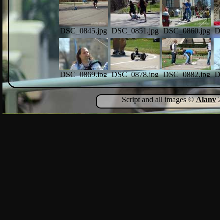
DSC_0845.jpg
DSC_0851.jpg
DSC_0860.jpg
D
DSC_0869.jpg
DSC_0878.jpg
DSC_0882.jpg
D
Script and all images ©
Alanv
2
DSC_0917.jpg
DSC_0919.jpg
D
DSC_0931.jpg
DSC_0977.jpg
DSC_0985.jpg
DSC_0996.jpg
D