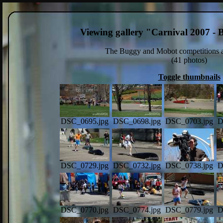
Viewing gallery "Carnival 2007 -
The Buggy and Mobot competitions a
(41 photos)
Toggle thumbnails
DSC_0695.jpg
DSC_0698.jpg
DSC_0703.jpg
D
DSC_0729.jpg
DSC_0732.jpg
DSC_0738.jpg
D
DSC_0770.jpg
DSC_0774.jpg
DSC_0779.jpg
D