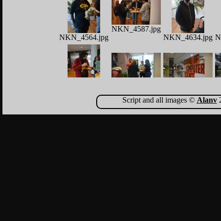
NKN_4587.jpg
NKN_4564.jpg
NKN_4634.jpg
N
NKN_4653.jpg
NKN_4657.jpg
N
NKN_4643.jpg
Script and all images ©
Alanv
2
NKN_4670.jpg
NKN_4675.jpg
N
NKN_4665.jpg
NKN_4681.jpg
NKN_4682.jpg
NKN_4683.jpg
N