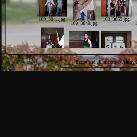
100_3841.jpg
100_3865.jpg
100_3849.jpg
100_3901.jpg
100_3904.jpg
100_3886.jpg
Script and all images ©
Alanv
2
100_3977.jpg
100_3954.jpg
100_3982.jpg