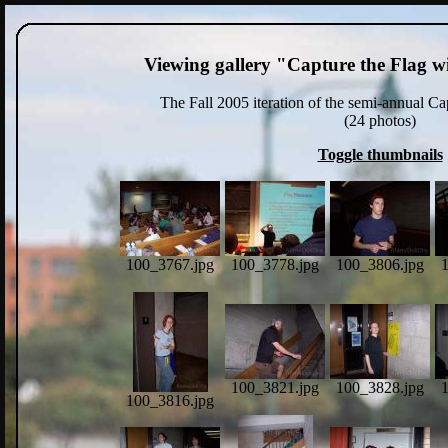
Viewing gallery "Capture the Flag wi
The Fall 2005 iteration of the semi-annual Ca
(24 photos)
Toggle thumbnails
100_3767.jpg
100_3778.jpg
100_3806.jpg
100_3821.jpg
100_3828.jpg
100_3816.jpg