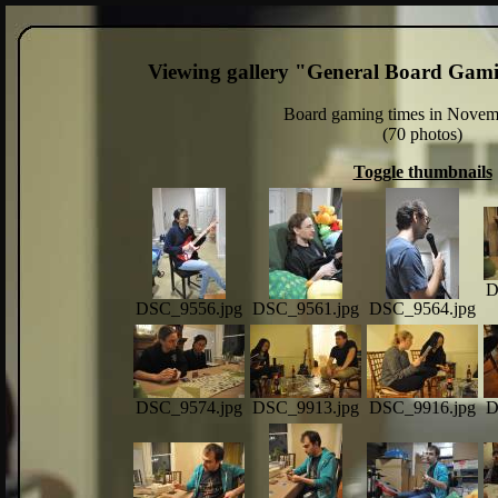
Viewing gallery "General Board Gam
Board gaming times in Novem
(70 photos)
Toggle thumbnails
D
DSC_9556.jpg
DSC_9561.jpg
DSC_9564.jpg
DSC_9574.jpg
DSC_9913.jpg
DSC_9916.jpg
D