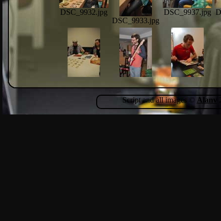
DSC_9932.jpg
DSC_9937.jpg
D
DSC_9933.jpg
DSC_9963.jpg
DSC_9977.jpg
NKN_7243.jpg
N
Script and all images ©
Alanv
2
NKN_7250.jpg
NKN_7258.jpg
N
NKN_7252.jpg
NKN_7273.jpg
NKN_7274.jpg
NKN_7279.jpg
N