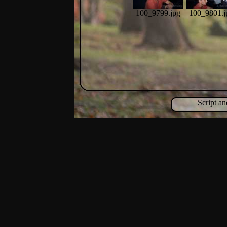
100_9799.jpg
100_9801.j
Script a