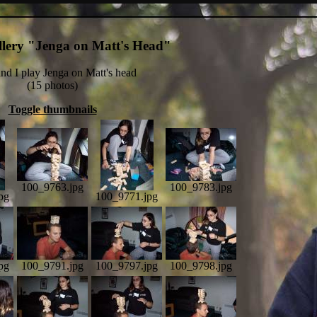
llery "Jenga on Matt's Head"
and I play Jenga on Matt's head
(15 photos)
Toggle thumbnails
100_9763.jpg
100_9783.jpg
pg
100_9771.jpg
pg
100_9791.jpg
100_9797.jpg
100_9798.jpg