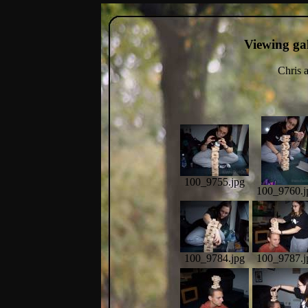
Viewing ga
Chris 
100_9755.jpg
100_9760.j
100_9784.jpg
100_9787.j