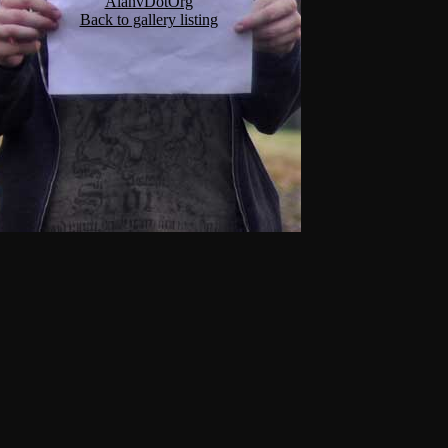
AlanvDotOrg
Back to gallery listing