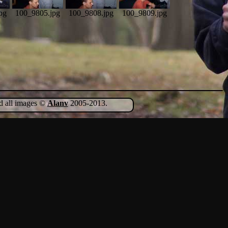
pg
100_9805.jpg
100_9808.jpg
100_9809.jpg
nd all images ©
Alanv
2005-2013.