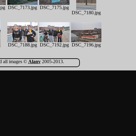
jpg
DSC_7173.jpg
DSC_7175.jpg
DSC_7180.jpg
DSC_7188.jpg
DSC_7192.jpg
DSC_7196.jpg
jpg
nd all images ©
Alanv
2005-2013.
jpg
DSC_7214.jpg
DSC_7215.jpg
DSC_7221.jpg
jpg
DSC_7239.jpg
DSC_7251.jpg
DSC_7245.jpg