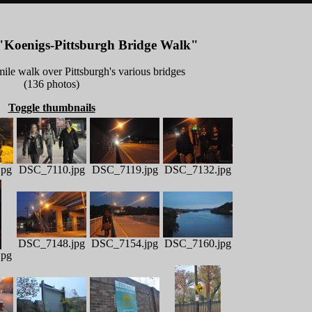
 "Koenigs-Pittsburgh Bridge Walk"
ile walk over Pittsburgh's various bridges
(136 photos)
Toggle thumbnails
jpg
DSC_7110.jpg
DSC_7119.jpg
DSC_7132.jpg
DSC_7148.jpg
DSC_7154.jpg
DSC_7160.jpg
jpg