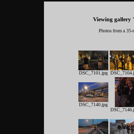
Viewing gallery
Photos from a 35-m
DSC_7101.jpg
DSC_7104.
DSC_7140.jpg
DSC_7146.