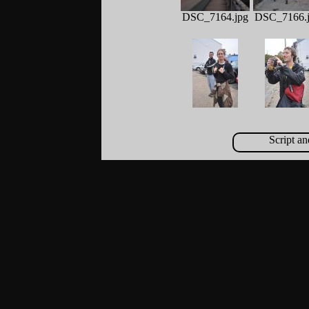
DSC_7164.jpg
DSC_7166.
DSC_7182.jpg
DSC_7183.
Script a
DSC_7198.jpg
DSC_7201.
DSC_7237.
DSC_7224.jpg