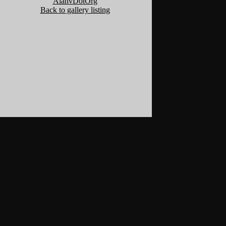
AlanvDotOrg
Back to gallery listing