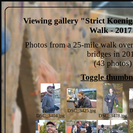
Viewing gallery "Strict Koenig
Walk - 2017
Photos from a 25-mile walk over
bridges in 20
(43 photos)
Toggle thumbn
DSC_3425.jpg
D
DSC_3404.jpg
DSC_3478.jpg