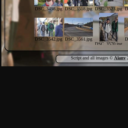
DSC_3498.jpg
DSC_3518.jpg
DSC_3523.jpg
D
DSC_3542.jpg
DSC_3561.jpg
D
DSC_3570.jpg
Script and all images ©
Alanv
2
DSC_3633.jpg
DSC_3650.jpg
D
DSC_3653.jpg
DSC_3679.jpg
D
DSC_3666.jpg
DSC_3676.jpg