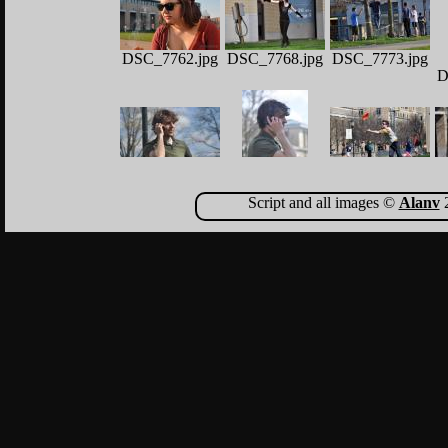
DSC_7762.jpg
DSC_7768.jpg
DSC_7773.jpg
D
DSC_7859.jpg
DSC_7873.jpg
D
DSC_7861.jpg
Script and all images ©
Alanv
2
DSC_7896.jpg
DSC_7917.jpg
DSC_7912.jpg
D
DSC_7922.jpg
DSC_7921.jpg
DSC_7925.jpg
D