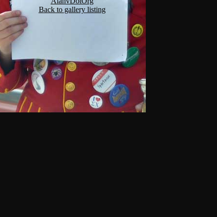
AlanvDotOrg
Back to gallery listing