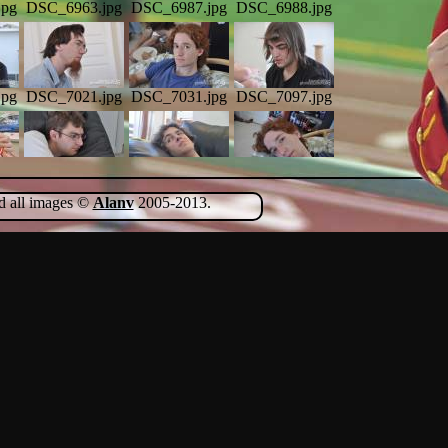
jpg
DSC_6963.jpg
DSC_6987.jpg
DSC_6988.jpg
jpg
DSC_7021.jpg
DSC_7031.jpg
DSC_7097.jpg
jpg
DSC_7152.jpg
DSC_7155.jpg
DSC_7162.jpg
nd all images ©
Alanv
2005-2013.
jpg
DSC_7203.jpg
DSC_7207.jpg
DSC_7302.jpg
jpg
DSC_7374.jpg
DSC_7489.jpg
DSC_7504.jpg