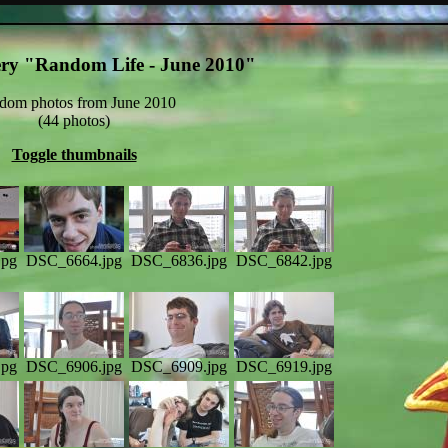
ery "Random Life - June 2010"
dom photos from June 2010
(44 photos)
Toggle thumbnails
jpg
DSC_6664.jpg
DSC_6836.jpg
DSC_6842.jpg
jpg
DSC_6906.jpg
DSC_6909.jpg
DSC_6919.jpg