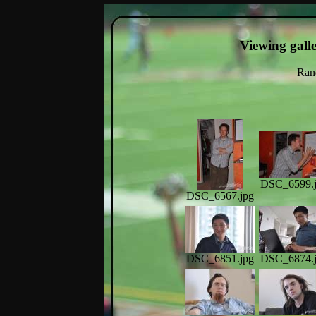
Viewing gall
Ran
DSC_6599.
DSC_6567.jpg
DSC_6851.jpg
DSC_6874.