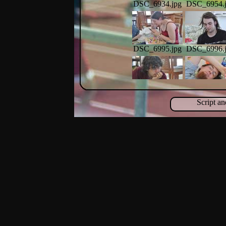
DSC_6934.jpg
DSC_6954.
DSC_6995.jpg
DSC_6996.
DSC_7104.jpg
DSC_7106.
Script a
DSC_7175.jpg
DSC_7180.
DSC_7305.jpg
DSC_7317.