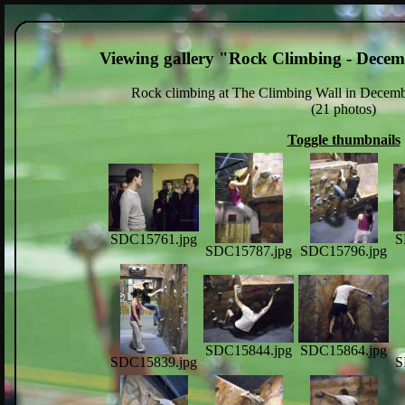
Viewing gallery "Rock Climbing - Dece
Rock climbing at The Climbing Wall in Decem
(21 photos)
Toggle thumbnails
SDC15761.jpg
S
SDC15787.jpg
SDC15796.jpg
SDC15844.jpg
SDC15864.jpg
SDC15839.jpg
S