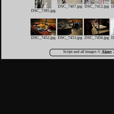
DSC_7407.jpg
DSC_7412.jpg
D
DSC_7395.jpg
DSC_7452.jpg
DSC_7453.jpg
DSC_7456.jpg
D
Script and all images ©
Alanv
2
DSC_7517.jpg
DSC_7525.jpg
DSC_7530.jpg
D
DSC_7559.jpg
DSC_7628.jpg
D
DSC_7571.jpg