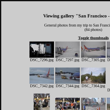
Viewing gallery "San Francisco 
General photos from my trip to San Franc
(84 photos)
Toggle thumbnails
DSC_7296.jpg
DSC_7297.jpg
DSC_7305.jpg
D
DSC_7342.jpg
DSC_7344.jpg
DSC_7364.jpg
D