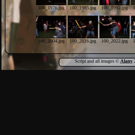
100_1976.jpg
100_1985.jpg
100_1992.jpg
100_2004.jpg
100_2016.jpg
100_2022.jpg
Script and all images ©
Alanv
2
100_2052.jpg
100_2041.jpg
100_2051.jpg
100_2091.jpg
100_2099.jpg
100_2104.jpg