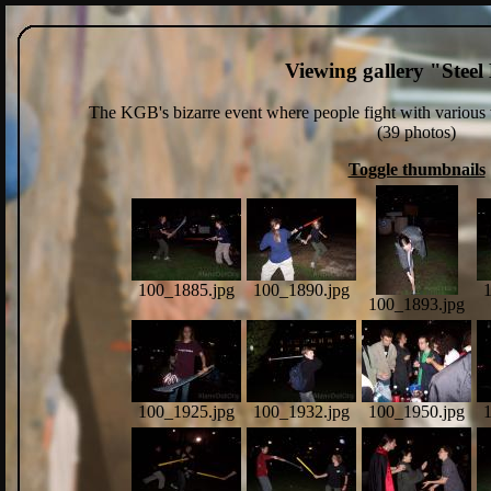
Viewing gallery "Stee
The KGB's bizarre event where people fight with various
(39 photos)
Toggle thumbnails
100_1885.jpg
100_1890.jpg
100_1893.jpg
100_1925.jpg
100_1932.jpg
100_1950.jpg