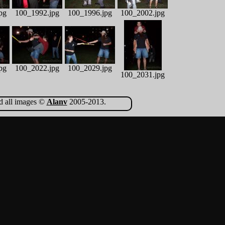
pg
100_1992.jpg
100_1996.jpg
100_2002.jpg
pg
100_2022.jpg
100_2029.jpg
100_2031.jpg
nd all images ©
Alanv
2005-2013.
100_2052.jpg
100_2055.jpg
pg
100_2079.jpg
pg
100_2104.jpg
100_2107.jpg
100_2111.jpg