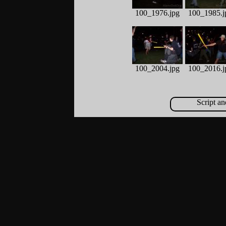
100_1976.jpg
100_1985.j
100_2004.jpg
100_2016.j
Script a
100_2041.jpg
100_2051.j
100_2091.jpg
100_2099.j