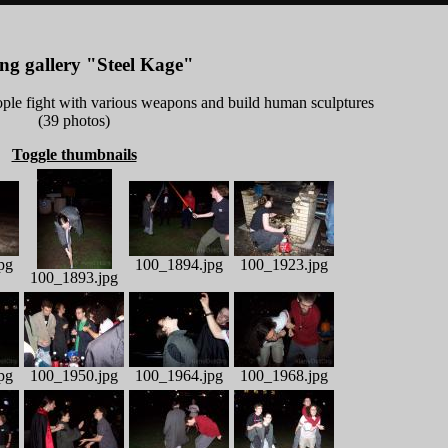
ng gallery "Steel Kage"
ple fight with various weapons and build human sculptures
(39 photos)
Toggle thumbnails
pg
100_1894.jpg
100_1923.jpg
100_1893.jpg
pg
100_1950.jpg
100_1964.jpg
100_1968.jpg