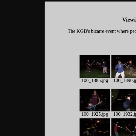
Viewi
The KGB's bizarre event where peo
100_1885.jpg
100_1890.j
100_1925.jpg
100_1932.j