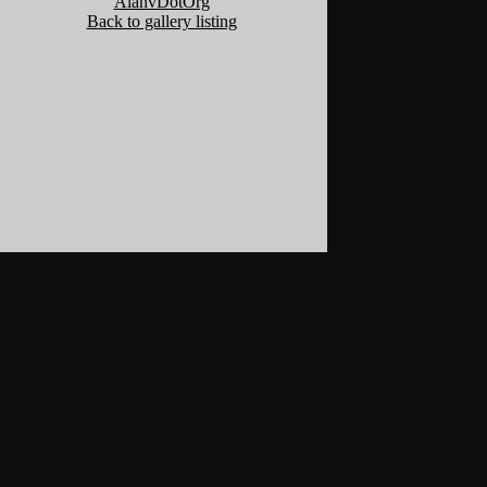
AlanvDotOrg
Back to gallery listing