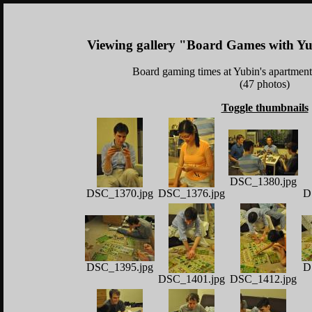
Viewing gallery "Board Games with Yu
Board gaming times at Yubin's apartmen
(47 photos)
Toggle thumbnails
DSC_1380.jpg
DSC_1370.jpg
DSC_1376.jpg
D
DSC_1395.jpg
D
DSC_1401.jpg
DSC_1412.jpg